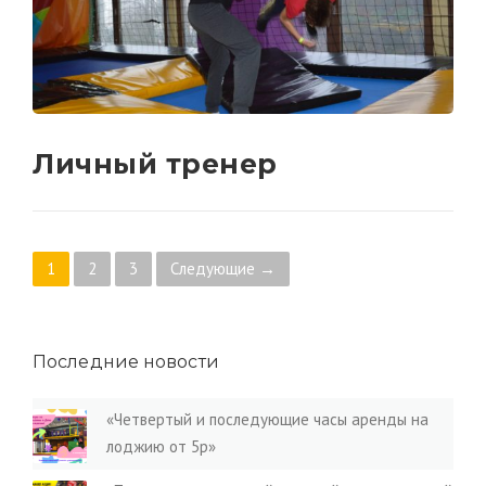
Личный тренер
Posts navigation
1
2
3
Следующие →
Последние новости
«Четвертый и последующие часы аренды на
лоджию от 5р»